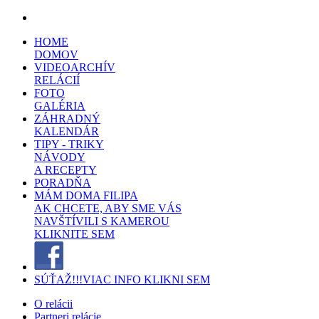
HOME
DOMOV
VIDEOARCHÍV
RELÁCIÍ
FOTO
GALÉRIA
ZÁHRADNÝ
KALENDÁR
TIPY - TRIKY
NÁVODY
A RECEPTY
PORADŇA
MÁM DOMA FILIPA
AK CHCETE, ABY SME VÁS
NAVŠTÍVILI S KAMEROU
KLIKNITE SEM
SÚŤAŽ!!!
VIAC INFO KLIKNI SEM
O relácii
Partneri relácie