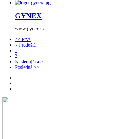
GYNEX
www.gynex.sk
<< Prvá
< Predošlá
1
2
Nasledujúca >
Posledná >>